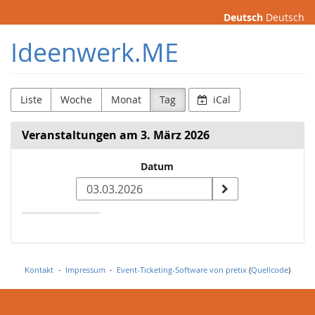
Zum
Deutsch
Deutsch
Haupt-
Inhalt
Ideenwerk.ME
springen
Liste
Woche
Monat
Tag
iCal
Veranstaltungen am 3. März 2026
Datum
Datum
zur
Anzeige
auswählen
Kontakt
Impressum
Event-Ticketing-Software von pretix
(
Quellcode
)