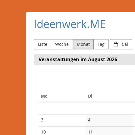
Zum
Haupt-
Inhalt
Ideenwerk.ME
springen
Liste
Woche
Monat
Tag
iCal
Veranstaltungen im August 2026
Monat
zur
Anzeige
Montag
Dienstag
Mo
Di
auswähle
Kalender
3
4
10
11