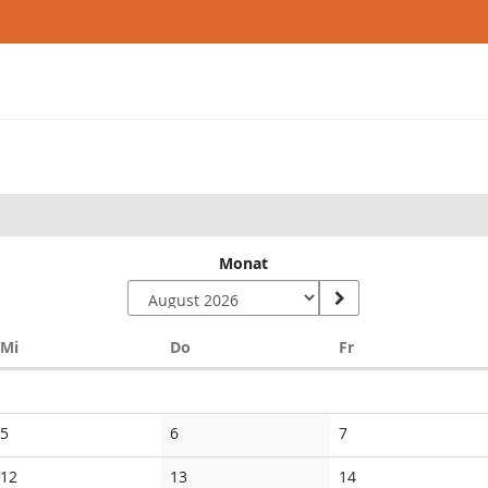
Monat
Mittwoch
Donnerstag
Freitag
Mi
Do
Fr
n
5
6
7
12
13
14