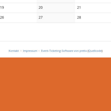
19
20
21
26
27
28
Kontakt
Impressum
Event-Ticketing-Software von pretix
(
Quellcode
)